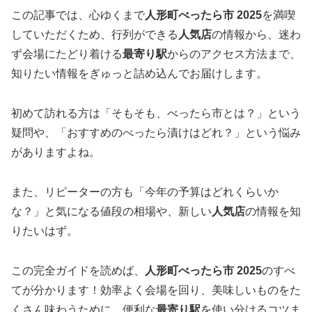
この記事では、心ゆくまで
人形町べったら市 2025
を満喫
していただくため、行列ができる
人気店
の情報から、迷わ
ず会場にたどり着ける
最寄り駅
からのアクセス方法まで、
知りたい情報をぎゅっと詰め込んでお届けします。
初めて訪れる方は「そもそも、べったら市とは？」という
疑問や、「おすすめのべったら漬けはどれ？」という悩み
がありますよね。
また、リピーターの方も「今年の予算はどれくらいか
な？」と気になる値段の相場や、新しい
人気店
の情報を知
りたいはず。
この完全ガイドを読めば、
人形町べったら市 2025
のすべ
てが分かります！効率よく会場を回り、美味しいものをた
くさん味わうために、便利な
最寄り駅
を使い分けるコツま