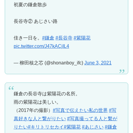
初夏の鎌倉散歩
長谷寺② あじさい路
佳き一日を。
#鎌倉
#長谷寺
#紫陽花
pic.twitter.com/J47kACjIL4
— 柳田核之芯 (@shonanboy_ifc)
June 3, 2021
鎌倉の長谷寺は紫陽花の名所。
雨の紫陽花は美しい。
（2017年の撮影）
#写真で伝えたい私の世界
#写
真好きな人と繋がりたい
#写真撮ってる人と繫が
りたい
#キリトリセカイ
#紫陽花
#あじさい
#鎌倉