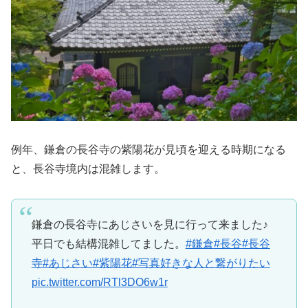
例年、鎌倉の長谷寺の紫陽花が見頃を迎える時期になる
と、長谷寺境内は混雑します。
鎌倉の長谷寺にあじさいを見に行って来ました♪
平日でも結構混雑してました。
#鎌倉
#長谷
#長谷
寺
#あじさい
#紫陽花
#写真好きな人と繋がりたい
pic.twitter.com/RTl3DO6w1r