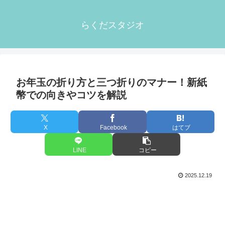
らくだスタジオ
お年玉の折り方と三つ折りのマナー！新紙
幣での向きやコツを解説
X
Facebook
はてブ
LINE
コピー
2025.12.19