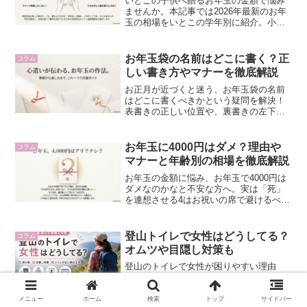
いとこの子供へ贈るお年玉の金額で悩み
ませんか。本記事では2026年最新のお年
玉の相場をいとこの学年別に紹介。小学
生から大学生の目安や、あげる・あげな
いの基準、ポチ袋の書き方を網羅しまし
た。お年玉の相場をいとこと確認するコ
お年玉袋の名前はどこに書く？正
コラム
ツを掴み、親族トラブルを避けて安心の
しい書き方やマナーを徹底解説
正月を過ごしましょう。
お正月が近づくと迷う、お年玉袋の名前
はどこに書くべきかという疑問を解決！
表書きの正しい位置や、裏書きの左下に
名前を書く理由など基本マナーを徹底解
説します。お年玉袋の名前はどこに書く
かだけでなく、三つ折り方法や金額相
お年玉に4000円はダメ？理由や
コラム
場、連名の書き方も紹介。これで新年の
マナーと年齢別の相場を徹底解説
準備は完璧です。
お年玉の金額に悩み、お年玉で4000円は
ダメなのかなと不安な方へ。実は「死」
を連想させる4はお祝いの席で避けるべき
忌み数です。本記事では、お年玉が4000
円はダメな理由や、小中学生の相場、予
算内の代替案を詳しく解説。ポチ袋の作
登山トイレで女性はどうしてる？
コラム
法も確認して、自信を持って新年を迎え
オムツや目隠し対策も
ましょう。
登山のトイレで女性が困りやすい理由
や、携帯トイレ・目隠し・オムツなどの
対策を解説。登山のトイレで女性が安心
して行動するための準備がわかります。
メニュー
ホーム
検索
トップ
サイドバー