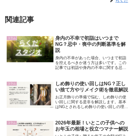
らくだ
関連記事
身内の不幸で初詣はいつまで
コラム
NG？忌中・喪中の判断基準を解
説
身内の不幸があった場合、いつまで初詣
を控えるべきか迷う方は多いです。この
記事では初詣や身内の不幸に関する忌中
と喪中の違い、神社とお寺のルールの差
を徹底解説。鳥居の作法やお守りの購入
など、初詣と身内の不幸にまつわる疑問
しめ飾りの使い回しはNG？正し
コラム
を解消し、心穏やかに新年を迎えるため
い捨て方やリメイク術を徹底解説
の判断基準をお届けします。
お正月飾りの準備で悩む、しめ飾りの使
い回しに関する是非を解説します。基本
はNGとされるしめ飾りの使い回しの理由
を神道の考え方から紐解きつつ、伊勢地
方の特殊な例や自宅での正しい捨て方、
100均リースのリメイク術まで詳しく紹
2026年最新！いとこの子供への
コラム
介。この記事を読めば、清々しい気持ち
お年玉の相場と役立つマナー解説
で新年を迎えられます。