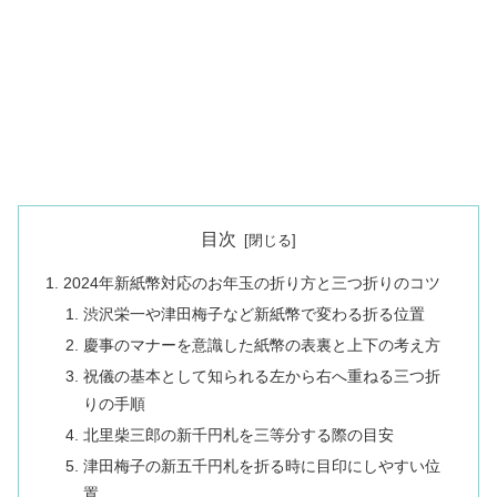
目次
2024年新紙幣対応のお年玉の折り方と三つ折りのコツ
渋沢栄一や津田梅子など新紙幣で変わる折る位置
慶事のマナーを意識した紙幣の表裏と上下の考え方
祝儀の基本として知られる左から右へ重ねる三つ折
りの手順
北里柴三郎の新千円札を三等分する際の目安
津田梅子の新五千円札を折る時に目印にしやすい位
置